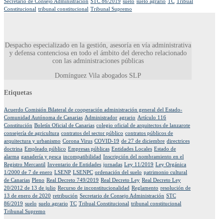
Secretario de Consejo Administración
STC 86/2019
suelo
suelo agrario
TC
Tribual
Constitucional
tribunal constitucional
Tribunal Supremo
Despacho especializado en la gestión, asesoría en vía administrativa
y defensa contenciosa en todo el ámbito del derecho relacionado
con las administraciones públicas
Domínguez Vila abogados SLP
Etiquetas
Acuerdo Comisión Bilateral de cooperación administración general del Estado-
Comunidad Autónoma de Canarias
Administrador
agrario
Artículo 116
Constitución
Boletín Oficial de Canarias
colegio oficial de arquitectos de lanzarote
consejería de agricultura
contratos del sector público
contratos públicos de
arquitectura y urbanismo
Corona Virus
COVID-19
de 27 de diciembre
directrices
doctrina
Empleado público
Empresas públicas
Entidades Locales
Estado de
alarma
ganadería y pesca
incompatibilidad
Inscripción del nombramiento en el
Registro Mercantil
Inventario de Entidades
jornadas
Ley 11/2019
Ley Orgánica
1/2000 de 7 de enero
LSENP
LSENPC
ordenación del suelo
patrimonio cultural
de Canarias
Pleno
Real Decreto 749/2019
Real Decreto Ley
Real Decreto Ley
20/2012 de 13 de julio
Recurso de inconstitucionalidad
Reglamento
resolución de
13 de enero de 2020
retribución
Secretario de Consejo Administración
STC
86/2019
suelo
suelo agrario
TC
Tribual Constitucional
tribunal constitucional
Tribunal Supremo