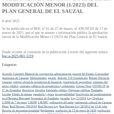
MODIFICACIÓN MENOR (1/2023) DEL
PLAN GENERAL DE EL SAUZAL
8 abril 2025
Se ha publicado en el BOC nº 61 de 27 de marzo, el ANUNCIO de 17 de
marzo de 2025, por el que se somete a información pública la aprobación
inicial de la Modificación Menos (1/2023) del Plan General de El Sauzal.
Puede acceder al contenido de la publicación a través del siguiente enlace:
boc-a-2025-061-1219
Etiquetas
Acuerdo Comisión Bilateral de cooperación administración general del Estado-Comunidad
Autónoma de Canarias
Administrador
agrario
Artículo 116 Constitución
Boletín Oficial de
Canarias
colegio oficial de arquitectos de lanzarote
consejería de agricultura
contratos del
sector público
contratos públicos de arquitectura y urbanismo
Corona Virus
COVID-19
de
27 de diciembre
directrices
doctrina
Empleado público
Empresas públicas
Entidades
Locales
Estado de alarma
ganadería y pesca
incompatibilidad
Inscripción del nombramiento
en el Registro Mercantil
Inventario de Entidades
jornadas
Ley 11/2019
Ley Orgánica
1/2000 de 7 de enero
LSENP
LSENPC
ordenación del suelo
patrimonio cultural de Canarias
Pleno
Real Decreto 749/2019
Real Decreto Ley
Real Decreto Ley 20/2012 de 13 de julio
Recurso de inconstitucionalidad
Reglamento
resolución de 13 de enero de 2020
retribución