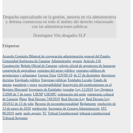
Despacho especializado en la gestión, asesoría en vía administrativa
y defensa contenciosa en todo el ámbito del derecho relacionado
con las administraciones públicas
Domínguez Vila abogados SLP
Etiquetas
Acuerdo Comisión Bilateral de cooperación administración general del Estado-
Comunidad Autónoma de Canarias
Administrador
agrario
Artículo 116
Constitución
Boletín Oficial de Canarias
colegio oficial de arquitectos de lanzarote
consejería de agricultura
contratos del sector público
contratos públicos de
arquitectura y urbanismo
Corona Virus
COVID-19
de 27 de diciembre
directrices
doctrina
Empleado público
Empresas públicas
Entidades Locales
Estado de
alarma
ganadería y pesca
incompatibilidad
Inscripción del nombramiento en el
Registro Mercantil
Inventario de Entidades
jornadas
Ley 11/2019
Ley Orgánica
1/2000 de 7 de enero
LSENP
LSENPC
ordenación del suelo
patrimonio cultural
de Canarias
Pleno
Real Decreto 749/2019
Real Decreto Ley
Real Decreto Ley
20/2012 de 13 de julio
Recurso de inconstitucionalidad
Reglamento
resolución de
13 de enero de 2020
retribución
Secretario de Consejo Administración
STC
86/2019
suelo
suelo agrario
TC
Tribual Constitucional
tribunal constitucional
Tribunal Supremo