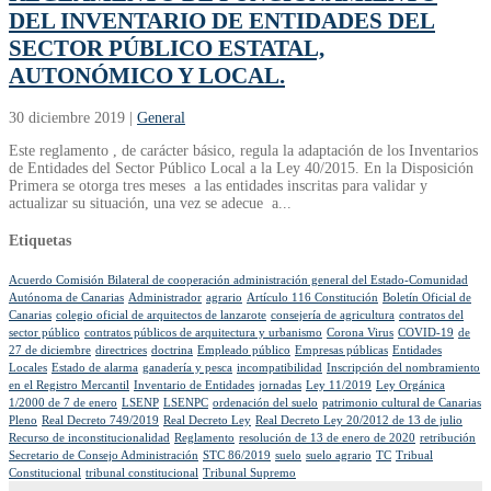
DEL INVENTARIO DE ENTIDADES DEL
SECTOR PÚBLICO ESTATAL,
AUTONÓMICO Y LOCAL.
30 diciembre 2019
|
General
Este reglamento , de carácter básico, regula la adaptación de los Inventarios
de Entidades del Sector Público Local a la Ley 40/2015. En la Disposición
Primera se otorga tres meses a las entidades inscritas para validar y
actualizar su situación, una vez se adecue a...
Etiquetas
Acuerdo Comisión Bilateral de cooperación administración general del Estado-Comunidad
Autónoma de Canarias
Administrador
agrario
Artículo 116 Constitución
Boletín Oficial de
Canarias
colegio oficial de arquitectos de lanzarote
consejería de agricultura
contratos del
sector público
contratos públicos de arquitectura y urbanismo
Corona Virus
COVID-19
de
27 de diciembre
directrices
doctrina
Empleado público
Empresas públicas
Entidades
Locales
Estado de alarma
ganadería y pesca
incompatibilidad
Inscripción del nombramiento
en el Registro Mercantil
Inventario de Entidades
jornadas
Ley 11/2019
Ley Orgánica
1/2000 de 7 de enero
LSENP
LSENPC
ordenación del suelo
patrimonio cultural de Canarias
Pleno
Real Decreto 749/2019
Real Decreto Ley
Real Decreto Ley 20/2012 de 13 de julio
Recurso de inconstitucionalidad
Reglamento
resolución de 13 de enero de 2020
retribución
Secretario de Consejo Administración
STC 86/2019
suelo
suelo agrario
TC
Tribual
Constitucional
tribunal constitucional
Tribunal Supremo