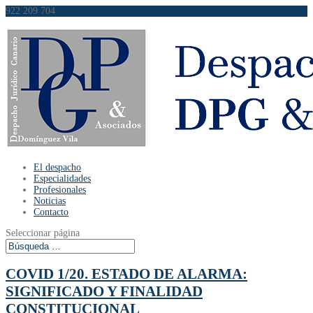
922 209 704
info@dominguezvilaabogados.es
El despacho
Especialidades
Profesionales
Noticias
Contacto
Seleccionar página
COVID 1/20. ESTADO DE ALARMA:
SIGNIFICADO Y FINALIDAD
CONSTITUCIONAL