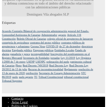
y defensa contenciosa en todo el ámbito del derecho relacionado
con las administraciones públicas
Domínguez Vila abogados SLP
Etiquetas
Acuerdo Comisión Bilateral de cooperación administración general del Estado-
Comunidad Autónoma de Canarias
Administrador
agrario
Artículo 116
Constitución
Boletín Oficial de Canarias
colegio oficial de arquitectos de lanzarote
consejería de agricultura
contratos del sector público
contratos públicos de
arquitectura y urbanismo
Corona Virus
COVID-19
de 27 de diciembre
directrices
doctrina
Empleado público
Empresas públicas
Entidades Locales
Estado de
alarma
ganadería y pesca
incompatibilidad
Inscripción del nombramiento en el
Registro Mercantil
Inventario de Entidades
jornadas
Ley 11/2019
Ley Orgánica
1/2000 de 7 de enero
LSENP
LSENPC
ordenación del suelo
patrimonio cultural
de Canarias
Pleno
Real Decreto 749/2019
Real Decreto Ley
Real Decreto Ley
20/2012 de 13 de julio
Recurso de inconstitucionalidad
Reglamento
resolución de
13 de enero de 2020
retribución
Secretario de Consejo Administración
STC
86/2019
suelo
suelo agrario
TC
Tribual Constitucional
tribunal constitucional
Tribunal Supremo
Contacto
Aviso Legal
Política de Cookies