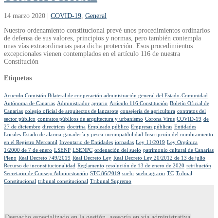
14 marzo 2020
|
COVID-19
,
General
Nuestro ordenamiento constitucional prevé unos procedimientos ordinarios
de defensa de sus valores, principios y normas, pero también contempla
unas vías extraordinarias para dicha protección. Esos procedimientos
excepcionales vienen contemplados en el artículo 116 de nuestra
Constitución
Etiquetas
Acuerdo Comisión Bilateral de cooperación administración general del Estado-Comunidad
Autónoma de Canarias
Administrador
agrario
Artículo 116 Constitución
Boletín Oficial de
Canarias
colegio oficial de arquitectos de lanzarote
consejería de agricultura
contratos del
sector público
contratos públicos de arquitectura y urbanismo
Corona Virus
COVID-19
de
27 de diciembre
directrices
doctrina
Empleado público
Empresas públicas
Entidades
Locales
Estado de alarma
ganadería y pesca
incompatibilidad
Inscripción del nombramiento
en el Registro Mercantil
Inventario de Entidades
jornadas
Ley 11/2019
Ley Orgánica
1/2000 de 7 de enero
LSENP
LSENPC
ordenación del suelo
patrimonio cultural de Canarias
Pleno
Real Decreto 749/2019
Real Decreto Ley
Real Decreto Ley 20/2012 de 13 de julio
Recurso de inconstitucionalidad
Reglamento
resolución de 13 de enero de 2020
retribución
Secretario de Consejo Administración
STC 86/2019
suelo
suelo agrario
TC
Tribual
Constitucional
tribunal constitucional
Tribunal Supremo
Despacho especializado en la gestión, asesoría en vía administrativa