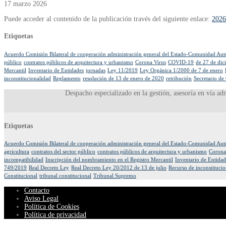
17 marzo 2026
Puede acceder al contenido de la publicación través del siguiente enlace:
2026
Etiquetas
Acuerdo Comisión Bilateral de cooperación administración general del Estado-Comunidad Au
público
contratos públicos de arquitectura y urbanismo
Corona Virus
COVID-19
de 27 de dic
Mercantil
Inventario de Entidades
jornadas
Ley 11/2019
Ley Orgánica 1/2000 de 7 de enero
inconstitucionalidad
Reglamento
resolución de 13 de enero de 2020
retribución
Secretario de
Despacho especializado en la gestión, asesoría en vía ad
Etiquetas
Acuerdo Comisión Bilateral de cooperación administración general del Estado-Comunidad Au
agricultura
contratos del sector público
contratos públicos de arquitectura y urbanismo
Corona
incompatibilidad
Inscripción del nombramiento en el Registro Mercantil
Inventario de Entidad
749/2019
Real Decreto Ley
Real Decreto Ley 20/2012 de 13 de julio
Recurso de inconstitucio
Constitucional
tribunal constitucional
Tribunal Supremo
Contacto
Aviso Legal
Política de Cookies
Política de privacidad