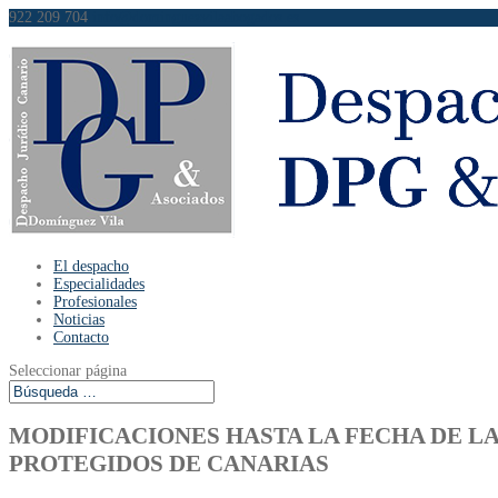
922 209 704
info@dominguezvilaabogados.es
El despacho
Especialidades
Profesionales
Noticias
Contacto
Seleccionar página
MODIFICACIONES HASTA LA FECHA DE LA L
PROTEGIDOS DE CANARIAS