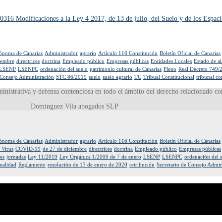
0316 Modificaciones a la Ley 4 2017, de 13 de julio, del Suelo y de los Espaci
tónoma de Canarias
Administrador
agrario
Artículo 116 Constitución
Boletín Oficial de Canarias
iembre
directrices
doctrina
Empleado público
Empresas públicas
Entidades Locales
Estado de a
LSENP
LSENPC
ordenación del suelo
patrimonio cultural de Canarias
Pleno
Real Decreto 749/
 Consejo Administración
STC 86/2019
suelo
suelo agrario
TC
Tribual Constitucional
tribunal co
ministrativa y defensa contenciosa en todo el ámbito del derecho relacionado co
Domínguez Vila abogados SLP
tónoma de Canarias
Administrador
agrario
Artículo 116 Constitución
Boletín Oficial de Canarias
 Virus
COVID-19
de 27 de diciembre
directrices
doctrina
Empleado público
Empresas públicas
es
jornadas
Ley 11/2019
Ley Orgánica 1/2000 de 7 de enero
LSENP
LSENPC
ordenación del 
nalidad
Reglamento
resolución de 13 de enero de 2020
retribución
Secretario de Consejo Admin