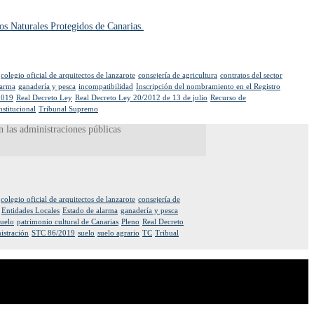
os Naturales Protegidos de Canarias.
colegio oficial de arquitectos de lanzarote
consejería de agricultura
contratos del sector
larma
ganadería y pesca
incompatibilidad
Inscripción del nombramiento en el Registro
2019
Real Decreto Ley
Real Decreto Ley 20/2012 de 13 de julio
Recurso de
nstitucional
Tribunal Supremo
n las administraciones públicas
colegio oficial de arquitectos de lanzarote
consejería de
Entidades Locales
Estado de alarma
ganadería y pesca
suelo
patrimonio cultural de Canarias
Pleno
Real Decreto
istración
STC 86/2019
suelo
suelo agrario
TC
Tribual