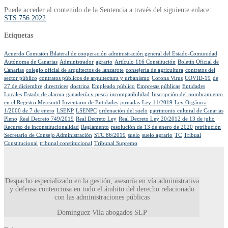
Puede acceder al contenido de la Sentencia a través del siguiente enlace:
STS 756.2022
Etiquetas
Acuerdo Comisión Bilateral de cooperación administración general del Estado-Comunidad
Autónoma de Canarias
Administrador
agrario
Artículo 116 Constitución
Boletín Oficial de
Canarias
colegio oficial de arquitectos de lanzarote
consejería de agricultura
contratos del
sector público
contratos públicos de arquitectura y urbanismo
Corona Virus
COVID-19
de
27 de diciembre
directrices
doctrina
Empleado público
Empresas públicas
Entidades
Locales
Estado de alarma
ganadería y pesca
incompatibilidad
Inscripción del nombramiento
en el Registro Mercantil
Inventario de Entidades
jornadas
Ley 11/2019
Ley Orgánica
1/2000 de 7 de enero
LSENP
LSENPC
ordenación del suelo
patrimonio cultural de Canarias
Pleno
Real Decreto 749/2019
Real Decreto Ley
Real Decreto Ley 20/2012 de 13 de julio
Recurso de inconstitucionalidad
Reglamento
resolución de 13 de enero de 2020
retribución
Secretario de Consejo Administración
STC 86/2019
suelo
suelo agrario
TC
Tribual
Constitucional
tribunal constitucional
Tribunal Supremo
Despacho especializado en la gestión, asesoría en vía administrativa
y defensa contenciosa en todo el ámbito del derecho relacionado
con las administraciones públicas
Domínguez Vila abogados SLP