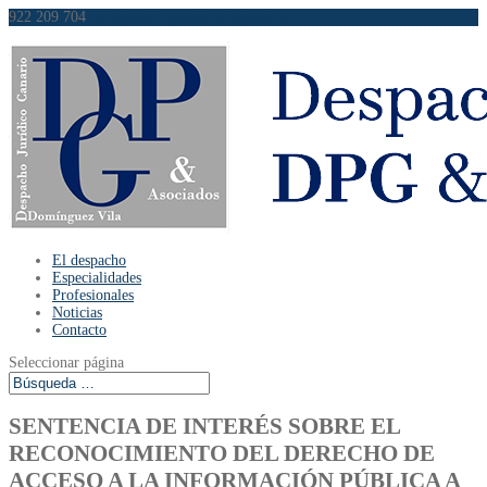
922 209 704
info@dominguezvilaabogados.es
El despacho
Especialidades
Profesionales
Noticias
Contacto
Seleccionar página
SENTENCIA DE INTERÉS SOBRE EL
RECONOCIMIENTO DEL DERECHO DE
ACCESO A LA INFORMACIÓN PÚBLICA A