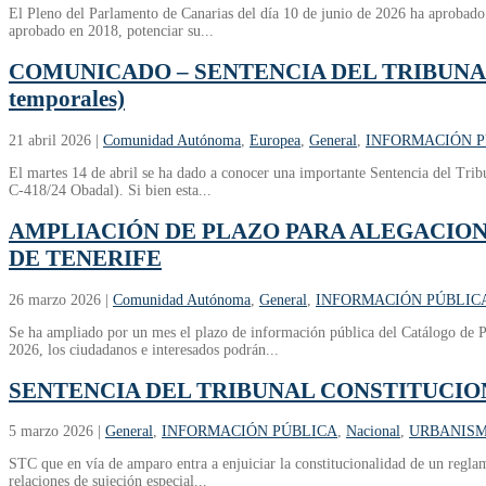
El Pleno del Parlamento de Canarias del día 10 de junio de 2026 ha aprobado 
aprobado en 2018, potenciar su...
COMUNICADO – SENTENCIA DEL TRIBUNAL DE 
temporales)
21 abril 2026
|
Comunidad Autónoma
,
Europea
,
General
,
INFORMACIÓN P
El martes 14 de abril se ha dado a conocer una importante Sentencia del Trib
C-418/24 Obadal). Si bien esta...
AMPLIACIÓN DE PLAZO PARA ALEGACION
DE TENERIFE
26 marzo 2026
|
Comunidad Autónoma
,
General
,
INFORMACIÓN PÚBLIC
Se ha ampliado por un mes el plazo de información pública del Catálogo de P
2026, los ciudadanos e interesados podrán...
SENTENCIA DEL TRIBUNAL CONSTITUCI
5 marzo 2026
|
General
,
INFORMACIÓN PÚBLICA
,
Nacional
,
URBANIS
STC que en vía de amparo entra a enjuiciar la constitucionalidad de un reglame
relaciones de sujeción especial...