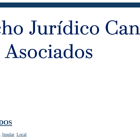
LDOS
,
Insular
,
Local