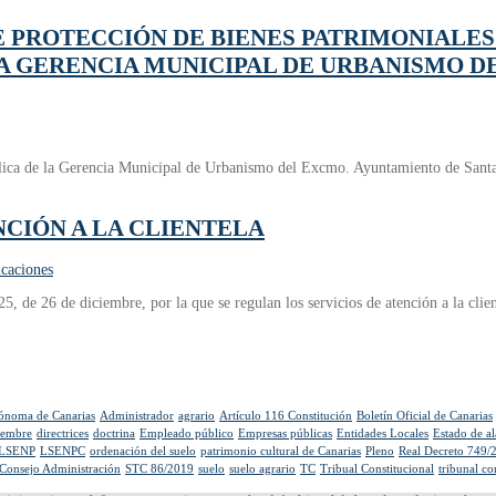
E PROTECCIÓN DE BIENES PATRIMONIALES
A GERENCIA MUNICIPAL DE URBANISMO D
ica de la Gerencia Municipal de Urbanismo del Excmo. Ayuntamiento de Santa Cr
ENCIÓN A LA CLIENTELA
icaciones
 de 26 de diciembre, por la que se regulan los servicios de atención a la clien
tónoma de Canarias
Administrador
agrario
Artículo 116 Constitución
Boletín Oficial de Canarias
iembre
directrices
doctrina
Empleado público
Empresas públicas
Entidades Locales
Estado de a
LSENP
LSENPC
ordenación del suelo
patrimonio cultural de Canarias
Pleno
Real Decreto 749/
 Consejo Administración
STC 86/2019
suelo
suelo agrario
TC
Tribual Constitucional
tribunal co