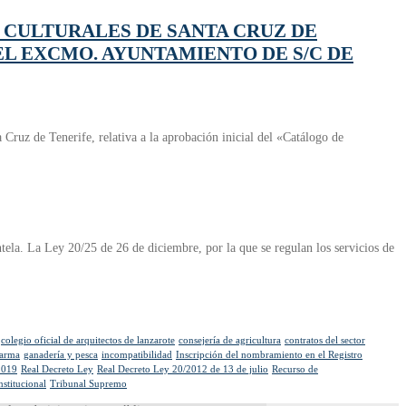
 CULTURALES DE SANTA CRUZ DE
EL EXCMO. AYUNTAMIENTO DE S/C DE
uz de Tenerife, relativa a la aprobación inicial del «Catálogo de
tela. La Ley 20/25 de 26 de diciembre, por la que se regulan los servicios de
colegio oficial de arquitectos de lanzarote
consejería de agricultura
contratos del sector
larma
ganadería y pesca
incompatibilidad
Inscripción del nombramiento en el Registro
2019
Real Decreto Ley
Real Decreto Ley 20/2012 de 13 de julio
Recurso de
nstitucional
Tribunal Supremo