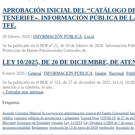
APROBACIÓN INICIAL DEL “CATÁLOGO D
TENERIFE». INFORMACIÓN PÚBLICA DE L
TFE.
20 febrero 2026
|
INFORMACIÓN PÚBLICA
,
Local
Se ha publicado en el BOP nº 22, de 20 de febrero de 2026: Información Públ
Protección de Bienes Patrimoniales Culturales de...
LEY 10/2025, DE 26 DE DICIEMBRE, DE AT
8 enero 2026
|
General
,
INFORMACIÓN PÚBLICA
,
Insular
,
Nacional
,
Publ
Se ha publicado en el BOE nº 312, de 27 de diciembre de 2025, la Ley 10/2025,
atención a la clientela, es una...
« Entradas más antiguas
Etiquetas
Acuerdo Comisión Bilateral de cooperación administración general del Estado-Comunidad Au
público
contratos públicos de arquitectura y urbanismo
Corona Virus
COVID-19
de 27 de dic
Mercantil
Inventario de Entidades
jornadas
Ley 11/2019
Ley Orgánica 1/2000 de 7 de enero
inconstitucionalidad
Reglamento
resolución de 13 de enero de 2020
retribución
Secretario de