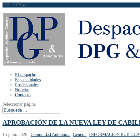
922 209 704
info@dominguezvilaabogados.es
El despacho
Especialidades
Profesionales
Noticias
Contacto
Seleccionar página
APROBACIÓN DE LA NUEVA LEY DE CABI
15 junio 2026
|
Comunidad Autónoma
,
General
,
INFORMACIÓN PÚBLICA